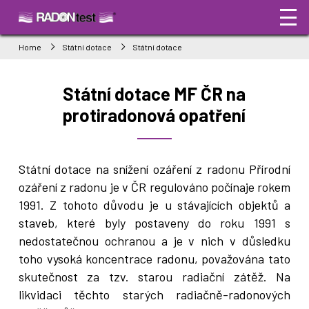
Home
Státní dotace
Státní dotace
Státní dotace MF ČR na
protiradonová opatření
Státní dotace na snížení ozáření z radonu Přírodní
ozáření z radonu je v ČR regulováno počínaje rokem
1991. Z tohoto důvodu je u stávajících objektů a
staveb, které byly postaveny do roku 1991 s
nedostatečnou ochranou a je v nich v důsledku
toho vysoká koncentrace radonu, považována tato
skutečnost za tzv. starou radiační zátěž. Na
likvidaci těchto starých radiačně-radonových