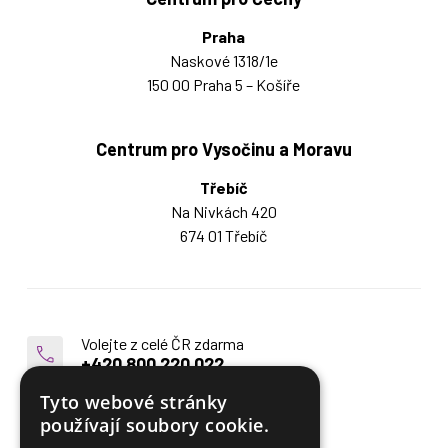
Praha
Naskové 1318/1e
150 00 Praha 5 – Košíře
Centrum pro Vysočinu a Moravu
Třebíč
Na Nivkách 420
674 01 Třebíč
Volejte z celé ČR zdarma
+420 800 220 022
Servis 24h zdarma
Tyto webové stránky
+420 602 703 543
používají soubory cookie.
E-mail