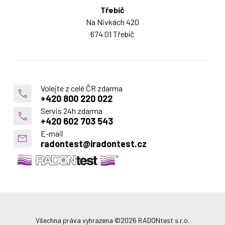
Třebíč
Na Nivkách 420
674 01 Třebíč
Volejte z celé ČR zdarma
+420 800 220 022
Servis 24h zdarma
+420 602 703 543
E-mail
radontest@iradontest.cz
Všechna práva vyhrazena ©2026 RADONtest s.r.o.