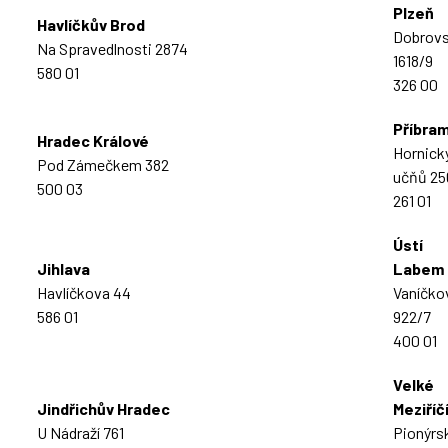
Plzeň
Havlíčkův Brod
Dobrov
Na Spravedlnosti 2874
1618/9
580 01
326 00
Příbra
Hradec Králové
Hornick
Pod Zámečkem 382
učňů 25
500 03
261 01
Ústí
Jihlava
Labem
Havlíčkova 44
Vaníčko
586 01
922/7
400 01
Velké
Jindřichův Hradec
Meziříč
U Nádraží 761
Pionýrs