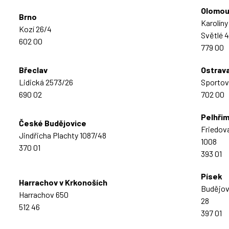
Olomo
Brno
Karolíny
Kozí 26/4
Světlé 4
602 00
779 00
Břeclav
Ostrav
Lidická 2573/26
Sportovn
690 02
702 00
Pelhři
České Budějovice
Friedov
Jindřicha Plachty 1087/48
1008
370 01
393 01
Písek
Harrachov v Krkonoších
Budějov
Harrachov 650
28
512 46
397 01