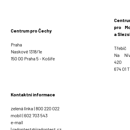
Centru
pro Mo
Centrum pro Čechy
a Slez
Praha
Třebíč
Naskové 1318/1e
Na Niv
150 00 Praha 5 - Košíře
420
674 01 T
Kontaktní informace
zelená linka |
800 220 022
mobil |
602 703 543
e-mail
|
radontest@iradontest.cz