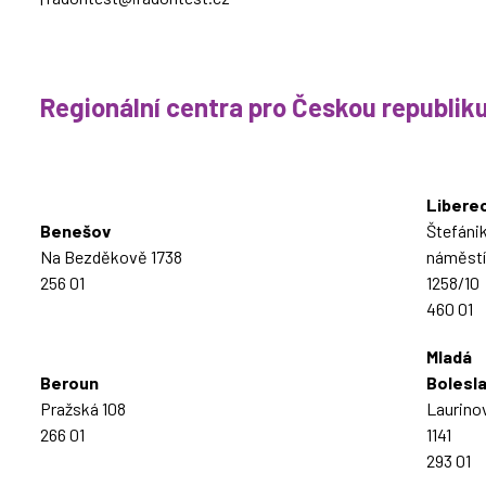
Regionální centra pro Českou republik
Libere
Benešov
Štefáni
Na Bezděkově 1738
náměstí
256 01
1258/10
460 01
Mladá
Beroun
Bolesl
Pražská 108
Laurino
266 01
1141
293 01