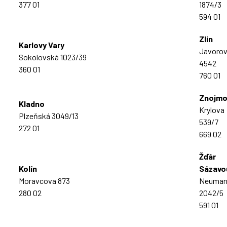
377 01
1874/3
594 01
Zlín
Karlovy Vary
Javoro
Sokolovská 1023/39
4542
360 01
760 01
Znojm
Kladno
Krylova
Plzeňská 3049/13
539/7
272 01
669 02
Žďár
Kolín
Sázavo
Moravcova 873
Neuman
280 02
2042/5
591 01