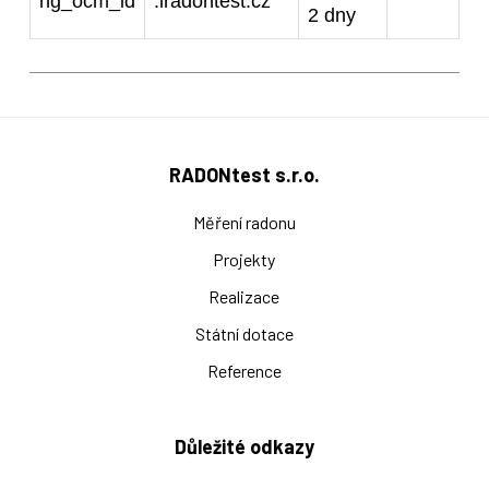
hg_ocm_id
.iradontest.cz
2 dny
RADONtest s.r.o.
Měření radonu
Projekty
Realizace
Státní dotace
Reference
Důležité odkazy